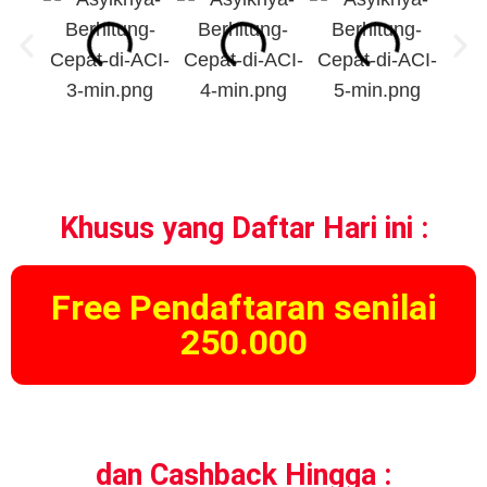
Khusus yang Daftar Hari ini :
Free Pendaftaran senilai
250.000
dan Cashback Hingga :