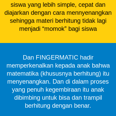
siswa yang lebih simple, cepat dan
diajarkan dengan cara mennyenangkan
sehingga materi berhitung tidak lagi
menjadi “momok” bagi siswa
Dan FINGERMATIC hadir
memperkenalkan kepada anak bahwa
matematika (khususnya berhitung) itu
menyenangkan. Dan di dalam proses
yang penuh kegembiraan itu anak
dibimbing untuk bisa dan trampil
berhitung dengan benar.