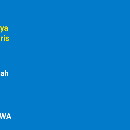
nya
ris
wah
a WA