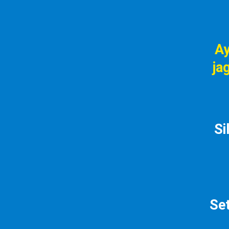
Ay
ja
Si
Set