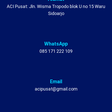
ACI Pusat: Jln. Wisma Tropodo blok U no 15 Waru
Sidoarjo
WhatsApp
085 171 222 109
Email
acipusat@gmail.com