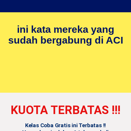
ini kata mereka yang
sudah bergabung di ACI
KUOTA TERBATAS !!!
Kelas Coba Gratis ini Terbatas !!