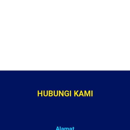
HUBUNGI KAMI
Alamat