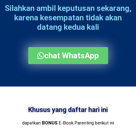
Silahkan ambil keputusan sekarang,
karena kesempatan tidak akan
datang kedua kali
chat WhatsApp
Khusus yang daftar hari ini
dapatkan
BONUS
E-Book Parenting berikut ini