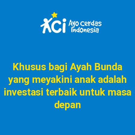
Khusus bagi Ayah Bunda
yang meyakini anak adalah
investasi terbaik untuk masa
depan