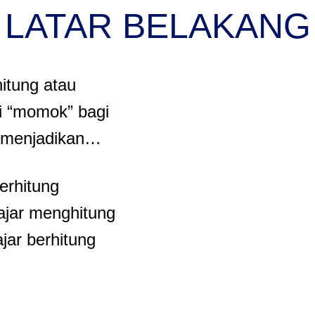
LATAR BELAKANG
itung atau
di “momok” bagi
a menjadikan…
erhitung
lajar menghitung
jar berhitung