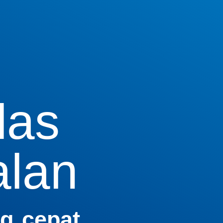
las
lan
ng cepat