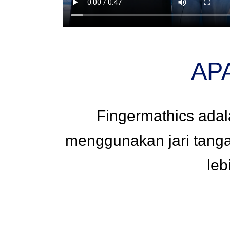
AP
Fingermathics adal
menggunakan jari tangan
leb