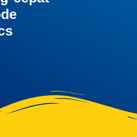
ode
cs