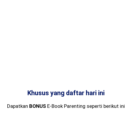
Khusus yang daftar hari ini
Dapatkan
BONUS
E-Book Parenting seperti berikut ini