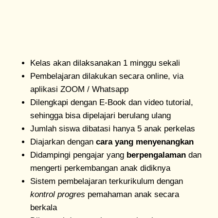
Kelas akan dilaksanakan 1 minggu sekali
Pembelajaran dilakukan secara online, via
aplikasi ZOOM / Whatsapp
Dilengkapi dengan E-Book dan video tutorial,
sehingga bisa dipelajari berulang ulang
Jumlah siswa dibatasi hanya 5 anak perkelas
Diajarkan dengan
cara yang menyenangkan
Didampingi pengajar yang
berpengalaman
dan
mengerti perkembangan anak didiknya
Sistem pembelajaran terkurikulum dengan
kontrol progres
pemahaman anak secara
berkala