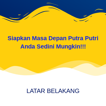
Siapkan Masa Depan Putra Putri
Anda Sedini Mungkin!!!
LATAR BELAKANG