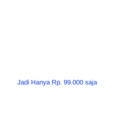
Jadi Hanya Rp. 99.000 saja