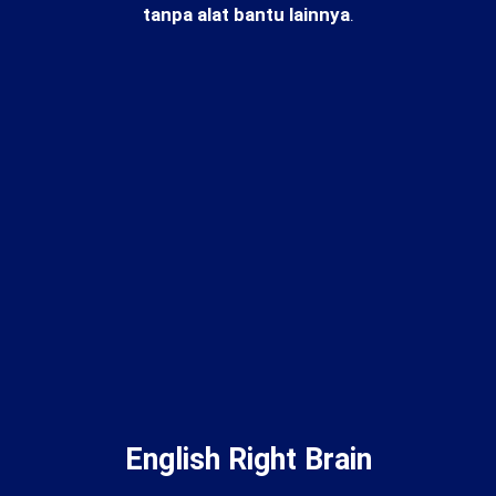
tanpa alat bantu lainnya
.
English Right Brain