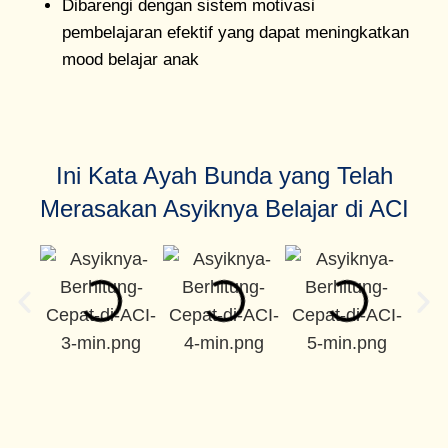
Dibarengi dengan sistem motivasi
pembelajaran efektif yang dapat meningkatkan
mood belajar anak
Ini Kata Ayah Bunda yang Telah
Merasakan Asyiknya Belajar di ACI