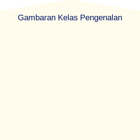
Gambaran Kelas Pengenalan