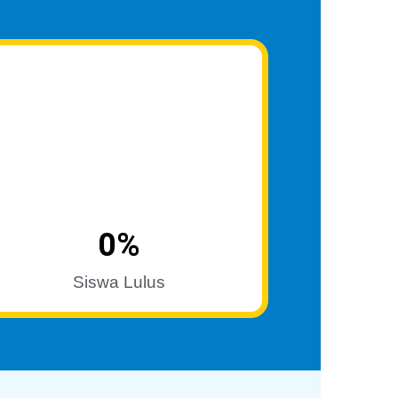
0
%
Siswa Lulus