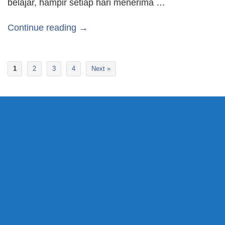
belajar, hampir setiap hari menerima …
Continue reading →
1
2
3
4
Next »