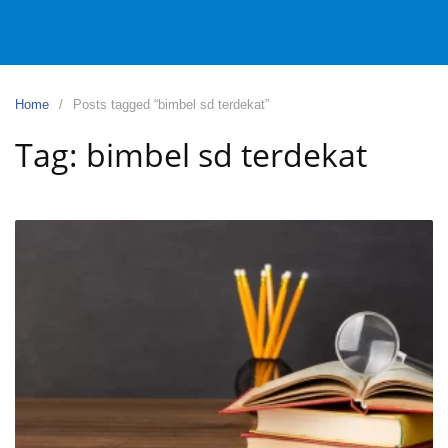
Home
Posts tagged “bimbel sd terdekat”
Tag:
bimbel sd terdekat