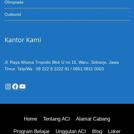
Olimpiade
Outbond
Kantor Kami
Jl. Raya Wisma Tropodo Blok U no 15, Waru. Sidoarjo. Jawa
Timur. Telp/Wa : 08 222 8 2222 81 / 0851 0811 0003
Instagram
Facebook
YouTube
Home
Tentang ACI
Alamat Cabang
Program Belajar
Unggulan ACI
Blog
Loker