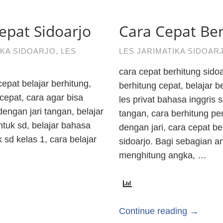
epat Sidoarjo
Cara Cepat Ber
IKA SIDOARJO
,
LES
LES JARIMATIKA SIDOAR
cara cepat berhitung sidoa
cepat belajar berhitung,
berhitung cepat, belajar b
 cepat, cara agar bisa
les privat bahasa inggris 
engan jari tangan, belajar
tangan, cara berhitung pe
ntuk sd, belajar bahasa
dengan jari, cara cepat b
k sd kelas 1, cara belajar
sidoarjo. Bagi sebagian a
menghitung angka, …
Continue reading →