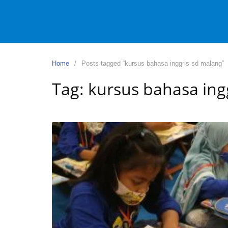
Home
Posts tagged “kursus bahasa inggris sd malang”
Tag:
kursus bahasa ing