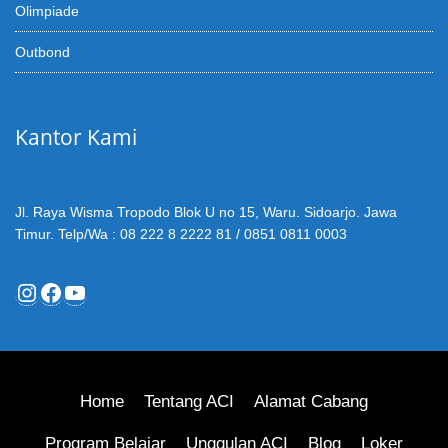
Olimpiade
Outbond
Kantor Kami
Jl. Raya Wisma Tropodo Blok U no 15, Waru. Sidoarjo. Jawa
Timur. Telp/Wa : 08 222 8 2222 81 / 0851 0811 0003
Instagram
Facebook
YouTube
Home
Tentang ACI
Alamat Cabang
Program Belajar
Unggulan ACI
Blog
Loker