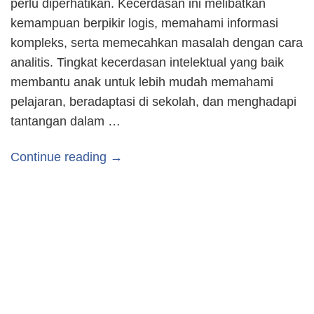
perlu diperhatikan. Kecerdasan ini melibatkan
kemampuan berpikir logis, memahami informasi
kompleks, serta memecahkan masalah dengan cara
analitis. Tingkat kecerdasan intelektual yang baik
membantu anak untuk lebih mudah memahami
pelajaran, beradaptasi di sekolah, dan menghadapi
tantangan dalam …
Continue reading →