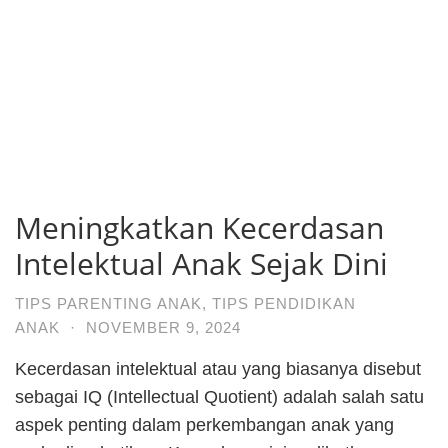
Meningkatkan Kecerdasan
Intelektual Anak Sejak Dini
TIPS PARENTING ANAK
,
TIPS PENDIDIKAN
ANAK
·
NOVEMBER 9, 2024
Kecerdasan intelektual atau yang biasanya disebut
sebagai IQ (Intellectual Quotient) adalah salah satu
aspek penting dalam perkembangan anak yang