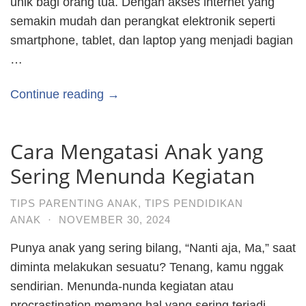
unik bagi orang tua. Dengan akses internet yang
semakin mudah dan perangkat elektronik seperti
smartphone, tablet, dan laptop yang menjadi bagian
…
Continue reading →
Cara Mengatasi Anak yang
Sering Menunda Kegiatan
TIPS PARENTING ANAK
,
TIPS PENDIDIKAN
ANAK
·
NOVEMBER 30, 2024
Punya anak yang sering bilang, “Nanti aja, Ma,” saat
diminta melakukan sesuatu? Tenang, kamu nggak
sendirian. Menunda-nunda kegiatan atau
procrastination memang hal yang sering terjadi,