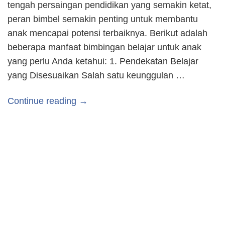
tengah persaingan pendidikan yang semakin ketat,
peran bimbel semakin penting untuk membantu
anak mencapai potensi terbaiknya. Berikut adalah
beberapa manfaat bimbingan belajar untuk anak
yang perlu Anda ketahui: 1. Pendekatan Belajar
yang Disesuaikan Salah satu keunggulan …
Continue reading →