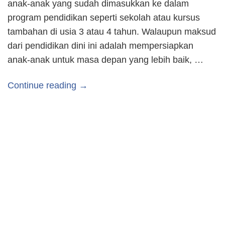
anak-anak yang sudah dimasukkan ke dalam
program pendidikan seperti sekolah atau kursus
tambahan di usia 3 atau 4 tahun. Walaupun maksud
dari pendidikan dini ini adalah mempersiapkan
anak-anak untuk masa depan yang lebih baik, …
Continue reading →