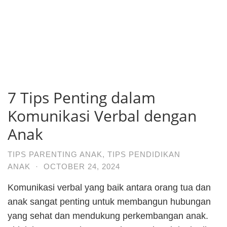
7 Tips Penting dalam
Komunikasi Verbal dengan
Anak
TIPS PARENTING ANAK
,
TIPS PENDIDIKAN
ANAK
·
OCTOBER 24, 2024
Komunikasi verbal yang baik antara orang tua dan
anak sangat penting untuk membangun hubungan
yang sehat dan mendukung perkembangan anak.