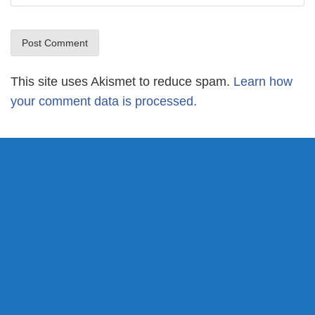
This site uses Akismet to reduce spam.
Learn how
your comment data is processed.