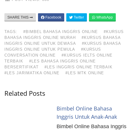
SHARE THIS
Facebook
Twitter
WhatsApp
TAGS:
#BIMBEL BAHASA INGGRIS ONLINE
#KURSUS
BAHASA INGGRIS ONLINE MURAH
#KURSUS BAHASA
INGGRIS ONLINE UNTUK DEWASA
#KURSUS BAHASA
INGGRIS ONLINE UNTUK PEMULA
#KURSUS
CONVERSATION ONLINE
#KURSUS IELTS ONLINE
TERBAIK
#LES BAHASA INGGRIS ONLINE
BERSERTIFIKAT
#LES INGGRIS ONLINE TERBAIK
#LES JARIMATIKA ONLINE
#LES MTK ONLINE
Related Posts
Bimbel Online Bahasa
Inggris Untuk Anak-Anak
Bimbel Online Bahasa Inggris