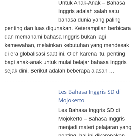
Untuk Anak-Anak – Bahasa
Inggris adalah salah satu
bahasa dunia yang paling
penting dan luas digunakan. Keterampilan berbicara
dan memahami bahasa Inggris bukan lagi
kemewahan, melainkan kebutuhan yang mendesak
di era globalisasi saat ini. Oleh karena itu, penting
bagi anak-anak untuk mulai belajar bahasa Inggris
sejak dini. Berikut adalah beberapa alasan …
Les Bahasa Inggris SD di
Mojokerto
Les Bahasa Inggris SD di
Mojokerto – Bahasa Inggris
menjadi materi pelajaran yang
penting, hal ini dikarenakan