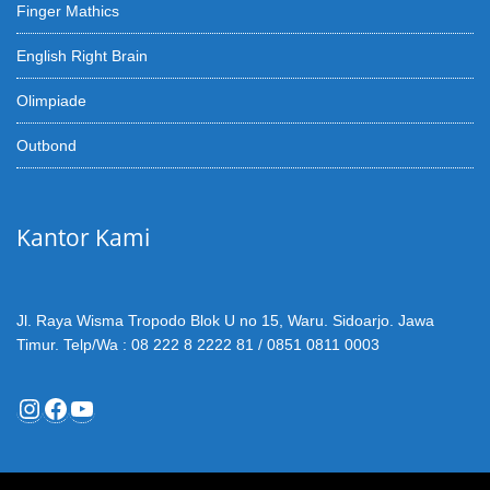
Finger Mathics
English Right Brain
Olimpiade
Outbond
Kantor Kami
Jl. Raya Wisma Tropodo Blok U no 15, Waru. Sidoarjo. Jawa
Timur. Telp/Wa : 08 222 8 2222 81 / 0851 0811 0003
Instagram
Facebook
YouTube