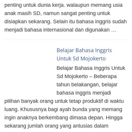
penting untuk dunia kerja. walaupun memang usia
anak masih SD, namun sangat penting untuk
disiapkan sekarang. Selain itu bahasa inggris sudah
menjadi bahasa internasional dan digunakan …
Belajar Bahasa Inggris
Untuk Sd Mojokerto
Belajar Bahasa Inggris Untuk
Sd Mojokerto – Beberapa
tahun belakangan, belajar
bahasa inggris menjadi
pilihan banyak orang untuk tetap produktif di waktu
luang. Khususnya bagi ayah bunda yang memang
ingin anaknya berkembang dimasa depan. Hingga
sekarang jumlah orang yang antusias dalam