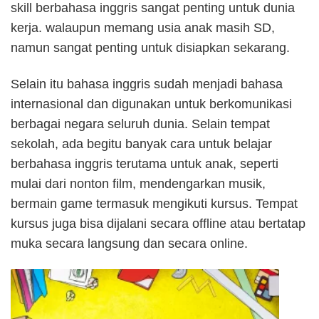
skill berbahasa inggris sangat penting untuk dunia
kerja. walaupun memang usia anak masih SD,
namun sangat penting untuk disiapkan sekarang.
Selain itu bahasa inggris sudah menjadi bahasa
internasional dan digunakan untuk berkomunikasi
berbagai negara seluruh dunia. Selain tempat
sekolah, ada begitu banyak cara untuk belajar
berbahasa inggris terutama untuk anak, seperti
mulai dari nonton film, mendengarkan musik,
bermain game termasuk mengikuti kursus. Tempat
kursus juga bisa dijalani secara offline atau bertatap
muka secara langsung dan secara online.