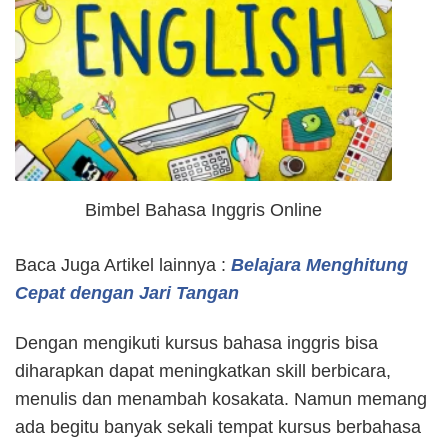
Bimbel Bahasa Inggris Online
Baca Juga Artikel lainnya :
Belajara Menghitung
Cepat dengan Jari Tangan
Dengan mengikuti kursus bahasa inggris bisa
diharapkan dapat meningkatkan skill berbicara,
menulis dan menambah kosakata. Namun memang
ada begitu banyak sekali tempat kursus berbahasa