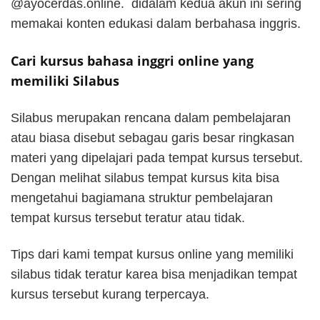
@ayocerdas.online. didalam kedua akun ini sering
memakai konten edukasi dalam berbahasa inggris.
Cari kursus bahasa inggri online yang
memiliki Silabus
Silabus merupakan rencana dalam pembelajaran
atau biasa disebut sebagau garis besar ringkasan
materi yang dipelajari pada tempat kursus tersebut.
Dengan melihat silabus tempat kursus kita bisa
mengetahui bagiamana struktur pembelajaran
tempat kursus tersebut teratur atau tidak.
Tips dari kami tempat kursus online yang memiliki
silabus tidak teratur karea bisa menjadikan tempat
kursus tersebut kurang terpercaya.