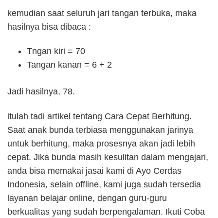
kemudian saat seluruh jari tangan terbuka, maka
hasilnya bisa dibaca :
Tngan kiri = 70
Tangan kanan = 6 + 2
Jadi hasilnya, 78.
itulah tadi artikel tentang Cara Cepat Berhitung.
Saat anak bunda terbiasa menggunakan jarinya
untuk berhitung, maka prosesnya akan jadi lebih
cepat. Jika bunda masih kesulitan dalam mengajari,
anda bisa memakai jasai kami di Ayo Cerdas
Indonesia, selain offline, kami juga sudah tersedia
layanan belajar online, dengan guru-guru
berkualitas yang sudah berpengalaman. Ikuti Coba