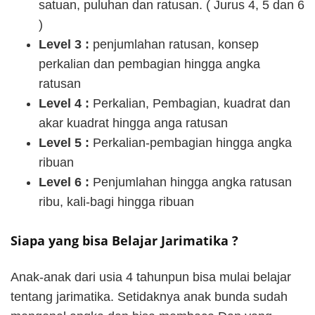
satuan, puluhan dan ratusan. ( Jurus 4, 5 dan 6
)
Level 3 :
penjumlahan ratusan, konsep
perkalian dan pembagian hingga angka
ratusan
Level 4 :
Perkalian, Pembagian, kuadrat dan
akar kuadrat hingga anga ratusan
Level 5 :
Perkalian-pembagian hingga angka
ribuan
Level 6 :
Penjumlahan hingga angka ratusan
ribu, kali-bagi hingga ribuan
Siapa yang bisa Belajar Jarimatika ?
Anak-anak dari usia 4 tahunpun bisa mulai belajar
tentang jarimatika. Setidaknya anak bunda sudah