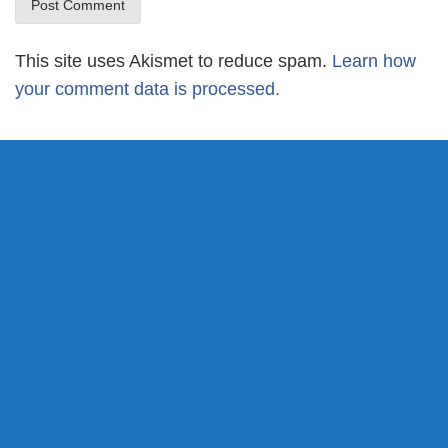
This site uses Akismet to reduce spam.
Learn how
your comment data is processed.