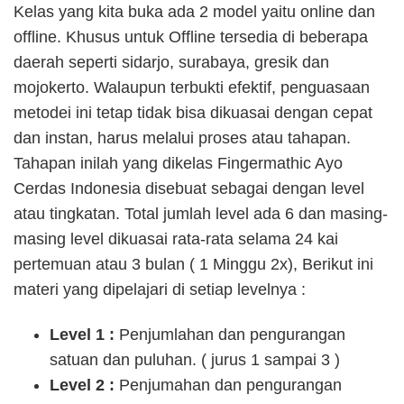
Kelas yang kita buka ada 2 model yaitu online dan
offline. Khusus untuk Offline tersedia di beberapa
daerah seperti sidarjo, surabaya, gresik dan
mojokerto. Walaupun terbukti efektif, penguasaan
metodei ini tetap tidak bisa dikuasai dengan cepat
dan instan, harus melalui proses atau tahapan.
Tahapan inilah yang dikelas Fingermathic Ayo
Cerdas Indonesia disebuat sebagai dengan level
atau tingkatan. Total jumlah level ada 6 dan masing-
masing level dikuasai rata-rata selama 24 kai
pertemuan atau 3 bulan ( 1 Minggu 2x), Berikut ini
materi yang dipelajari di setiap levelnya :
Level 1 :
Penjumlahan dan pengurangan
satuan dan puluhan. ( jurus 1 sampai 3 )
Level 2 :
Penjumahan dan pengurangan