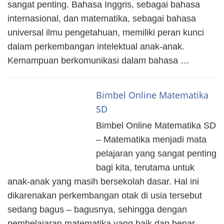
sangat penting. Bahasa Inggris, sebagai bahasa
internasional, dan matematika, sebagai bahasa
universal ilmu pengetahuan, memiliki peran kunci
dalam perkembangan intelektual anak-anak.
Kemampuan berkomunikasi dalam bahasa …
Bimbel Online Matematika
SD
Bimbel Online Matematika SD
– Matematika menjadi mata
pelajaran yang sangat penting
bagi kita, terutama untuk
anak-anak yang masih bersekolah dasar. Hal ini
dikarenakan perkembangan otak di usia tersebut
sedang bagus – bagusnya, sehingga dengan
pembelajaran matematika yang baik dan benar