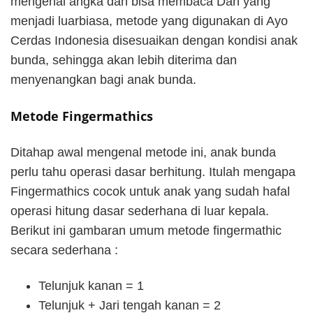
mengenal angka dan bisa membaca Dan yang
menjadi luarbiasa, metode yang digunakan di Ayo
Cerdas Indonesia disesuaikan dengan kondisi anak
bunda, sehingga akan lebih diterima dan
menyenangkan bagi anak bunda.
Metode Fingermathics
Ditahap awal mengenal metode ini, anak bunda
perlu tahu operasi dasar berhitung. Itulah mengapa
Fingermathics cocok untuk anak yang sudah hafal
operasi hitung dasar sederhana di luar kepala.
Berikut ini gambaran umum metode fingermathic
secara sederhana :
Telunjuk kanan = 1
Telunjuk + Jari tengah kanan = 2