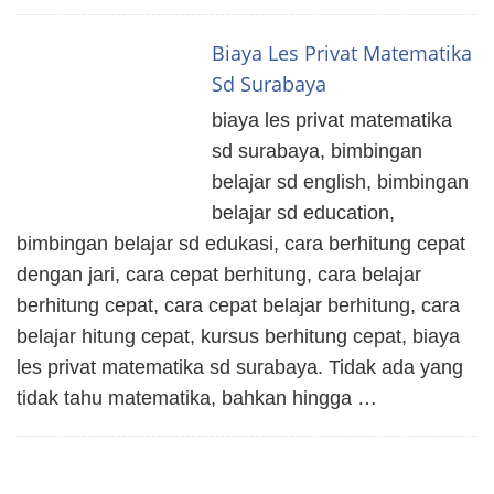
Biaya Les Privat Matematika
Sd Surabaya
biaya les privat matematika
sd surabaya, bimbingan
belajar sd english, bimbingan
belajar sd education,
bimbingan belajar sd edukasi, cara berhitung cepat
dengan jari, cara cepat berhitung, cara belajar
berhitung cepat, cara cepat belajar berhitung, cara
belajar hitung cepat, kursus berhitung cepat, biaya
les privat matematika sd surabaya. Tidak ada yang
tidak tahu matematika, bahkan hingga …