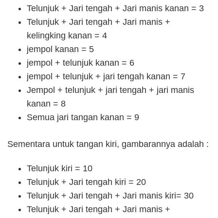
Telunjuk + Jari tengah + Jari manis kanan = 3
Telunjuk + Jari tengah + Jari manis +
kelingking kanan = 4
jempol kanan = 5
jempol + telunjuk kanan = 6
jempol + telunjuk + jari tengah kanan = 7
Jempol + telunjuk + jari tengah + jari manis
kanan = 8
Semua jari tangan kanan = 9
Sementara untuk tangan kiri, gambarannya adalah :
Telunjuk kiri = 10
Telunjuk + Jari tengah kiri = 20
Telunjuk + Jari tengah + Jari manis kiri= 30
Telunjuk + Jari tengah + Jari manis +