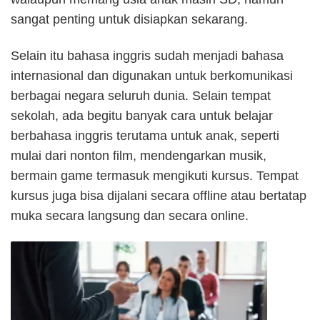
sangat penting untuk disiapkan sekarang.
Selain itu bahasa inggris sudah menjadi bahasa
internasional dan digunakan untuk berkomunikasi
berbagai negara seluruh dunia. Selain tempat
sekolah, ada begitu banyak cara untuk belajar
berbahasa inggris terutama untuk anak, seperti
mulai dari nonton film, mendengarkan musik,
bermain game termasuk mengikuti kursus. Tempat
kursus juga bisa dijalani secara offline atau bertatap
muka secara langsung dan secara online.