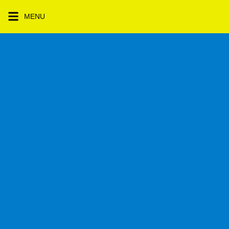
Skip
MENU
to
content
Ayo
Cerdas
Indonesia