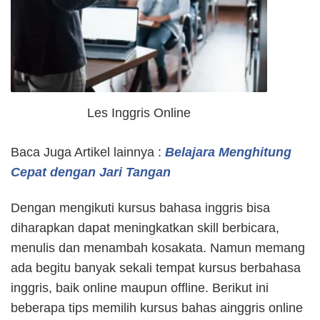
Les Inggris Online
Baca Juga Artikel lainnya :
Belajara Menghitung
Cepat dengan Jari Tangan
Dengan mengikuti kursus bahasa inggris bisa
diharapkan dapat meningkatkan skill berbicara,
menulis dan menambah kosakata. Namun memang
ada begitu banyak sekali tempat kursus berbahasa
inggris, baik online maupun offline. Berikut ini
beberapa tips memilih kursus bahas ainggris online