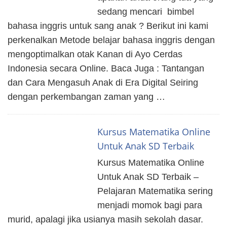
sedang mencari bimbel
bahasa inggris untuk sang anak ? Berikut ini kami
perkenalkan Metode belajar bahasa inggris dengan
mengoptimalkan otak Kanan di Ayo Cerdas
Indonesia secara Online. Baca Juga : Tantangan
dan Cara Mengasuh Anak di Era Digital Seiring
dengan perkembangan zaman yang …
Kursus Matematika Online
Untuk Anak SD Terbaik
Kursus Matematika Online
Untuk Anak SD Terbaik –
Pelajaran Matematika sering
menjadi momok bagi para
murid, apalagi jika usianya masih sekolah dasar.