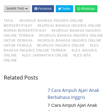
SHARE THIS
Facebook
Twitter
WhatsApp
TAGS:
#KURSUS BAHASA INGGRIS ONLINE
BERSERTIFIKAT
#KURSUS BAHASA INGGRIS ONLINE
MURAH BERSERTIFIKAT
#KURSUS BAHASA INGGRIS
ONLINE TERBAIK
#KURSUS BAHASA INGGRIS ONLINE
UNTUK DEWASA
#KURSUS BAHASA INGGRIS ONLINE
UNTUK PEMULA
#KURSUS INGGRIS ONLINE
#LES
BAHASA INGGRIS ONLINE TERBAIK
#LES INGGRIS
ONLINE
#LES JARIMATIKA ONLINE
#LES MTK
ONLINE
Related Posts
7 Cara Ampuh Ajari Anak
Berbahasa Inggris
7 Cara Ampuh Ajari Anak