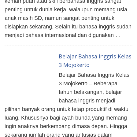
kemampuan atau skill berbahasa inggris sangat
penting untuk dunia kerja. walaupun memang usia
anak masih SD, namun sangat penting untuk
disiapkan sekarang. Selain itu bahasa inggris sudah
menjadi bahasa internasional dan digunakan …
Belajar Bahasa Inggris Kelas
3 Mojokerto
Belajar Bahasa Inggris Kelas
3 Mojokerto – Beberapa
tahun belakangan, belajar
bahasa inggris menjadi
pilihan banyak orang untuk tetap produktif di waktu
luang. Khususnya bagi ayah bunda yang memang
ingin anaknya berkembang dimasa depan. Hingga
sekarang jumlah orang yang antusias dalam