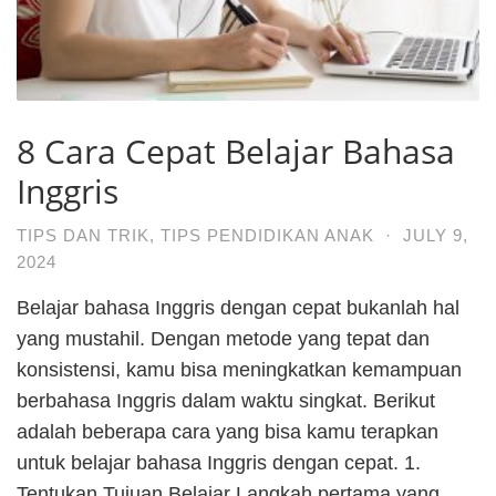
8 Cara Cepat Belajar Bahasa
Inggris
TIPS DAN TRIK
,
TIPS PENDIDIKAN ANAK
·
JULY 9,
2024
Belajar bahasa Inggris dengan cepat bukanlah hal
yang mustahil. Dengan metode yang tepat dan
konsistensi, kamu bisa meningkatkan kemampuan
berbahasa Inggris dalam waktu singkat. Berikut
adalah beberapa cara yang bisa kamu terapkan
untuk belajar bahasa Inggris dengan cepat. 1.
Tentukan Tujuan Belajar Langkah pertama yang