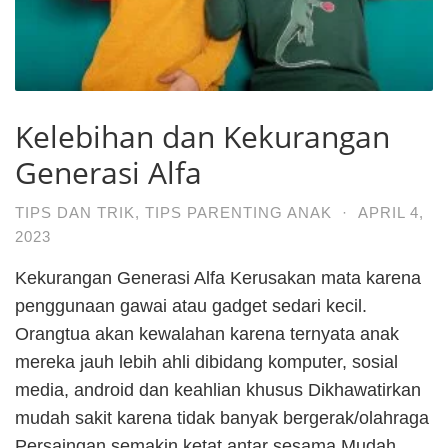
Kelebihan dan Kekurangan
Generasi Alfa
TIPS DAN TRIK
,
TIPS PARENTING ANAK
·
APRIL 4,
2023
Kekurangan Generasi Alfa Kerusakan mata karena
penggunaan gawai atau gadget sedari kecil.
Orangtua akan kewalahan karena ternyata anak
mereka jauh lebih ahli dibidang komputer, sosial
media, android dan keahlian khusus Dikhawatirkan
mudah sakit karena tidak banyak bergerak/olahraga
Persaingan semakin ketat antar sesama Mudah