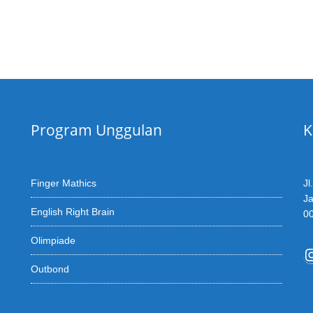
Program Unggulan
K
Finger Mathics
Jl
Ja
English Right Brain
0
Olimpiade
I
Outbond