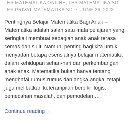
LES MATEMATIKA ONLINE
,
LES MATEMATIKA SD
,
LES PRIVAT MATEMATIKA SD
·
JUNE 26, 2023
Pentingnya Belajar Matematika Bagi Anak –
Matematika adalah salah satu mata pelajaran yang
seringkali membuat sebagian anak-anak terasa
cemas dan sulit. Namun, penting bagi kita untuk
menyadari betapa esensialnya belajar matematika
dalam kehidupan sehari-hari dan perkembangan
anak-anak. Matematika bukan hanya tentang
menghafal rumus-rumus dan angka-angka, tetapi
juga melibatkan keterampilan berpikir logis,
pemecahan masalah, dan pemodelan …
Continue reading →