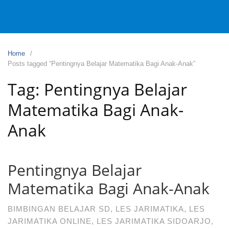
Home
Posts tagged “Pentingnya Belajar Matematika Bagi Anak-Anak”
Tag:
Pentingnya Belajar
Matematika Bagi Anak-
Anak
Pentingnya Belajar
Matematika Bagi Anak-Anak
BIMBINGAN BELAJAR SD
,
LES JARIMATIKA
,
LES
JARIMATIKA ONLINE
,
LES JARIMATIKA SIDOARJO
,