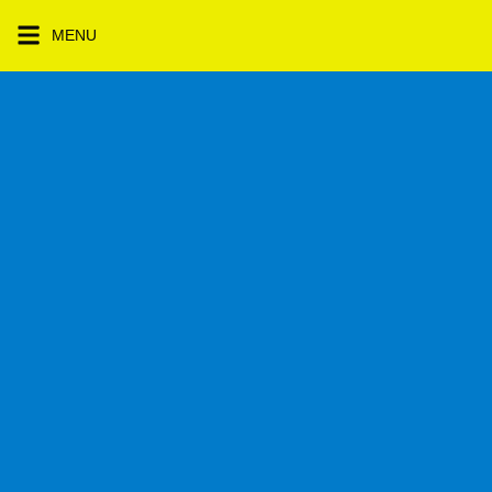
Skip
MENU
to
content
Ayo
Cerdas
Indonesia