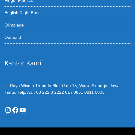
Finger Mathics
English Right Brain
Olimpiade
Outbond
Kantor Kami
Jl. Raya Wisma Tropodo Blok U no 15, Waru. Sidoarjo. Jawa
Timur. Telp/Wa : 08 222 8 2222 81 / 0851 0811 0003
Instagram
Facebook
YouTube