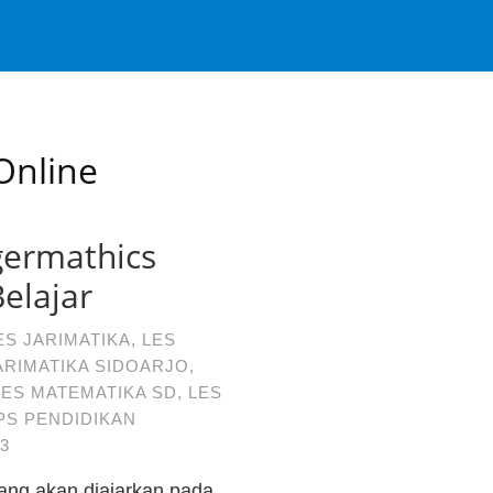
Online
germathics
elajar
ES JARIMATIKA
,
LES
ARIMATIKA SIDOARJO
,
LES MATEMATIKA SD
,
LES
PS PENDIDIKAN
3
yang akan diajarkan pada