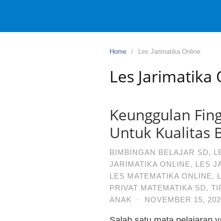
Home
Les Jarimatika Online
Les Jarimatika 
Keunggulan Fin
Untuk Kualitas B
BIMBINGAN BELAJAR SD
,
L
JARIMATIKA ONLINE
,
LES J
LES MATEMATIKA ONLINE
,
PRIVAT MATEMATIKA SD
,
TI
ANAK
·
NOVEMBER 15, 202
Salah satu mata pelajaran 