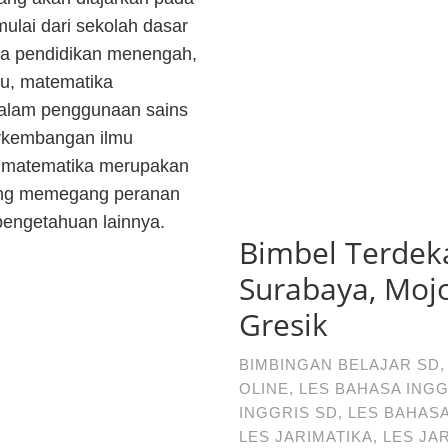
ulai dari sekolah dasar
ga pendidikan menengah,
tu, matematika
alam penggunaan sains
erkembangan ilmu
, matematika merupakan
yang memegang peranan
pengetahuan lainnya.
Bimbel Terdeka
Surabaya, Mojo
Gresik
BIMBINGAN BELAJAR SD
OLINE
,
LES BAHASA INGG
INGGRIS SD
,
LES BAHASA
LES JARIMATIKA
,
LES JA