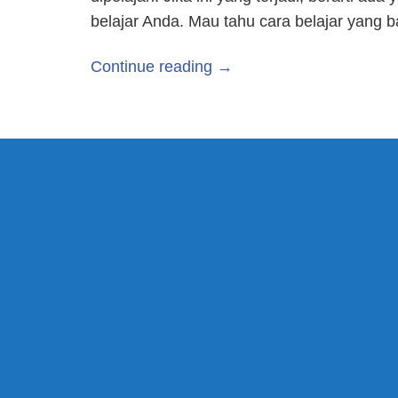
belajar Anda. Mau tahu cara belajar yang 
Continue reading →