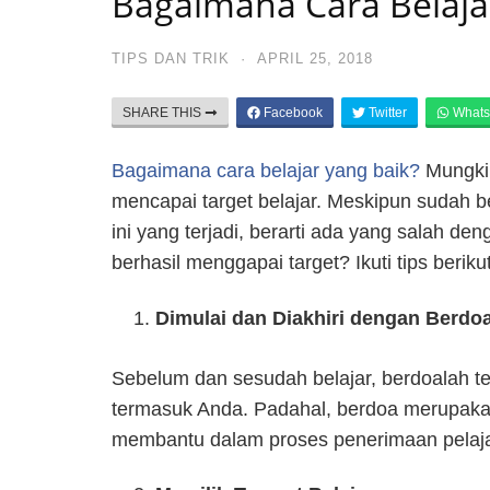
Bagaimana Cara Belajar 
TIPS DAN TRIK
·
APRIL 25, 2018
SHARE THIS
Facebook
Twitter
Whats
Bagaimana cara belajar yang baik?
Mungkin
mencapai target belajar. Meskipun sudah be
ini yang terjadi, berarti ada yang salah d
berhasil menggapai target? Ikuti tips berikut 
Dimulai dan Diakhiri dengan Berdo
Sebelum dan sesudah belajar, berdoalah ter
termasuk Anda. Padahal, berdoa merupakan
membantu dalam proses penerimaan pelaja