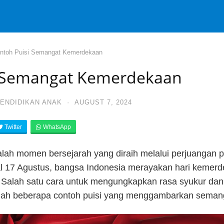
ntoh Puisi Semangat Kemerdekaan
i Semangat Kemerdekaan
PENDIDIKAN ANAK
·
AUGUST 7, 2024
Twitter
WhatsApp
lah momen bersejarah yang diraih melalui perjuangan 
al 17 Agustus, bangsa Indonesia merayakan hari kemer
alah satu cara untuk mengungkapkan rasa syukur dan c
 adalah beberapa contoh puisi yang menggambarkan sema