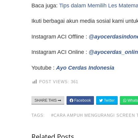
Baca juga:
Tips dalam Memilih Les Matem
Ikuti berbagai akun media sosial kami unt
Instagram ACI Offline :
@ayocerdasindon
Instagram ACI Online :
@ayocerdas_onlin
Youtube :
Ayo Cerdas Indonesia
POST VIEWS:
361
SHARE THIS
Facebook
Twitter
Whats
TAGS:
#CARA AMPUH MENGURANGI SCREEN 
Related Posts