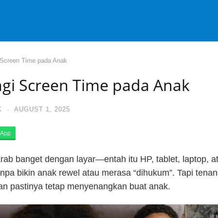
Screen Time pada Anak
i Screen Time pada Anak
K
·
AUGUST 1, 2025
App
b banget dengan layar—entah itu HP, tablet, laptop, a
npa bikin anak rewel atau merasa “dihukum”. Tapi tena
dan pastinya tetap menyenangkan buat anak.