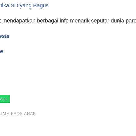
atika SD yang Bagus
uk mendapatkan berbagai info menarik seputar dunia par
esia
e
App
TIME PADS ANAK