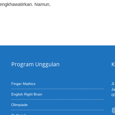
mengkhawatirkan. Namun,
Program Unggulan
K
Finger Mathics
Jl
Ja
English Right Brain
0
Olimpiade
I