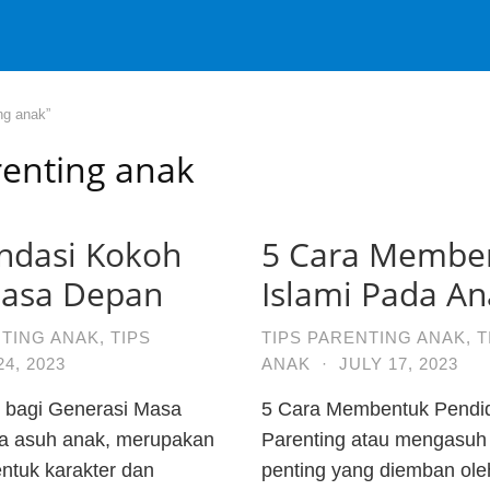
ng anak”
renting anak
dasi Kokoh
5 Cara Memben
Masa Depan
Islami Pada A
NTING ANAK
,
TIPS
TIPS PARENTING ANAK
,
T
24, 2023
ANAK
·
JULY 17, 2023
bagi Generasi Masa
5 Cara Membentuk Pendid
la asuh anak, merupakan
Parenting atau mengasuh
ntuk karakter dan
penting yang diemban oleh