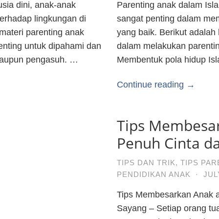
ia dini, anak-anak
Parenting anak dalam Isl
terhadap lingkungan di
sangat penting dalam mem
 materi parenting anak
yang baik. Berikut adalah
penting untuk dipahami dan
dalam melakukan parentin
 maupun pengasuh. …
Membentuk pola hidup Is
Continue reading →
Tips Membesar
Penuh Cinta d
TIPS DAN TRIK
,
TIPS PAR
PENDIDIKAN ANAK
·
JUL
Tips Membesarkan Anak a
Sayang – Setiap orang t