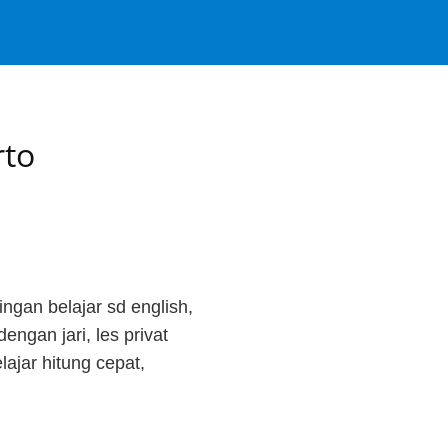
rto
ingan belajar sd english,
engan jari, les privat
lajar hitung cepat,