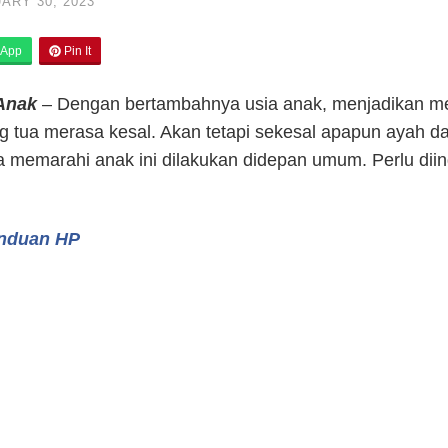
ARY 30, 2023
App
Pin It
 Anak
– Dengan bertambahnya usia anak, menjadikan me
 tua merasa kesal. Akan tetapi sekesal apapun ayah d
ika memarahi anak ini dilakukan didepan umum. Perlu di
anduan HP