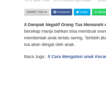
TIPS DAN TRIK
,
TIPS PARENTING ANAK
·
JANU
SHARE THIS
Facebook
Twitter
Whats
5 Dampak Negatif Orang Tua Memarahi
bersikap manja bahkan bisa membuat orang
membentak anak terlalu sering. Terlebih j
tua akan diingat oleh anak.
Baca Juga :
5 Cara Mengatasi anak Kec