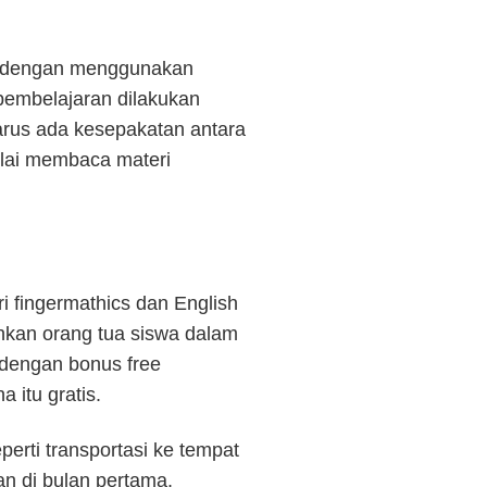
an dengan menggunakan
pembelajaran dilakukan
harus ada kesepakatan antara
ulai membaca materi
i fingermathics dan English
hkan orang tua siswa dalam
 dengan bonus free
 itu gratis.
perti transportasi ke tempat
an di bulan pertama.