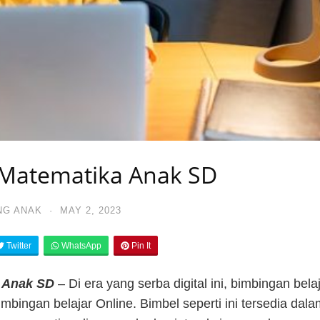
 Matematika Anak SD
NG ANAK
·
MAY 2, 2023
Twitter
WhatsApp
Pin It
a Anak SD
– Di era yang serba digital ini, bimbingan bel
mbingan belajar Online. Bimbel seperti ini tersedia dal