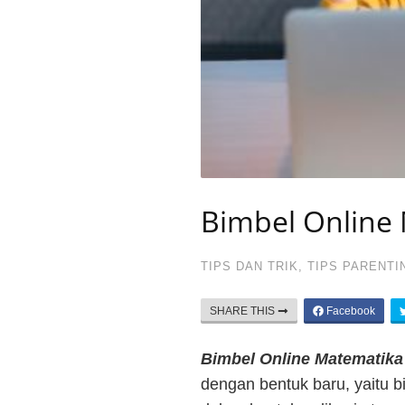
Bimbel Online
TIPS DAN TRIK
,
TIPS PARENTI
SHARE THIS
Facebook
Bimbel Online Matematik
dengan bentuk baru, yaitu bi