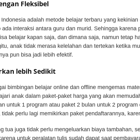
dengan Fleksibel
s Indonesia adalah metode belajar terbaru yang kekini
 ada interaksi antara guru dan murid. Sehingga karena 
isa belajar kapan saja, dan dimana saja, namun tetap 
itu, anak tidak merasa kelelahan dan tertekan ketika m
nya pun bisa jadi lebih efektif.
rkan lebih Sedikit
i bimbingan belajar online dan offline mengemas mater
pelajari anak dalam paket-paket harga yang akan memuda
lan untuk 1 program atau paket 2 bulan untuk 2 program
tidak perlu lagi memikirkan paket pendaftarannya, karena
ng tua juga tidak perlu mengeluarkan biaya tambahan, se
, karena untuk peralatan tulis sudah dapat saat pembayar