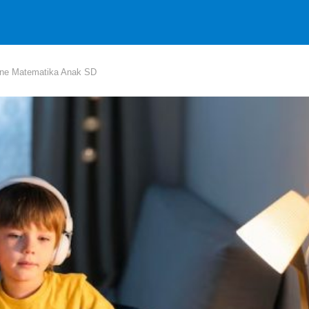
ine Matematika Anak SD