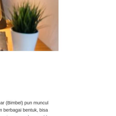
ajar (Bimbel) pun muncul
am berbagai bentuk, bisa